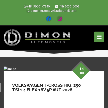
(48) 99601-7840
(48) 3033-6005
dimonautomoveis@hotmail.com
14
JUL
VOLKSWAGEN T-CROSS HIG. 250
TSI 1.4 FLEX 16V 5P AUT 2026
» MODELO » T-CROSS
Em busca de preço bom, conforto, segurança e procedência?