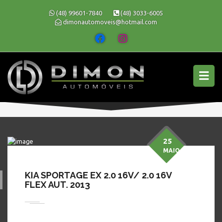
(48) 99601-7840
(48) 3033-6005
dimonautomoveis@hotmail.com
25
MAIO
KIA SPORTAGE EX 2.0 16V/ 2.0 16V
FLEX AUT. 2013
» MARCA » KIA
Em busca de preço bom, conforto, segurança e procedência?