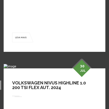
A Dimon Automóveis tem o carro perfeito para você! Venha
tomar um café com a gente, conhecer nossos modelos, fazer
um test-drive e aproveitar as condições ÚNICAS e especiais,
que você só encontra na Dimon Automóveis! ( Na Troca
HOME
» MARCA » VOLKSWAGEN
Consultar Valores) Publicado pelo Autos 360, o […]
LEIA MAIS
30
JUL
VOLKSWAGEN NIVUS HIGHLINE 1.0
200 TSI FLEX AUT. 2024
Em busca de preço bom, conforto, segurança e procedência?
A Dimon Automóveis tem o carro perfeito para você! Venha