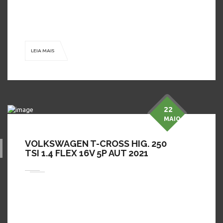
que você só encontra na Dimon Automóveis! ( Na Troca
Consultar Valores) Publicado pelo Autos 360, o […]
LEIA MAIS
22
MAIO
VOLKSWAGEN T-CROSS HIG. 250
TSI 1.4 FLEX 16V 5P AUT 2021
Em busca de preço bom, conforto, segurança e procedência?
A Dimon Automóveis tem o carro perfeito para você! Venha
tomar um café com a gente, conhecer nossos modelos, fazer
um test-drive e aproveitar as condições ÚNICAS e especiais,