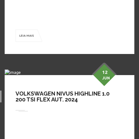
um test-drive e aproveitar as condições ÚNICAS e especiais,
que você só encontra na Dimon Automóveis! ( Na Troca
Consultar Valores) Publicado pelo Autos 360, o […]
LEIA MAIS
12
JUN
VOLKSWAGEN NIVUS HIGHLINE 1.0
200 TSI FLEX AUT. 2024
Em busca de preço bom, conforto, segurança e procedência?
A Dimon Automóveis tem o carro perfeito para você! Venha
tomar um café com a gente, conhecer nossos modelos, fazer
um test-drive e aproveitar as condições ÚNICAS e especiais,