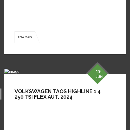
tomar um café com a gente, conhecer nossos modelos, fazer
um test-drive e aproveitar as condições ÚNICAS e especiais,
que você só encontra na Dimon Automóveis! ( Na Troca
Consultar Valores) Publicado pelo Autos 360, o […]
LEIA MAIS
19
JUN
VOLKSWAGEN TAOS HIGHLINE 1.4
250 TSI FLEX AUT. 2024
Em busca de preço bom, conforto, segurança e procedência?
A Dimon Automóveis tem o carro perfeito para você! Venha
tomar um café com a gente, conhecer nossos modelos, fazer