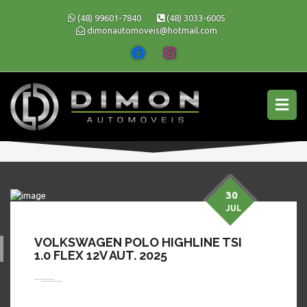
(48) 99601-7840
(48) 3033-6005
dimonautomoveis@hotmail.com
30
JUL
VOLKSWAGEN POLO HIGHLINE TSI
1.0 FLEX 12V AUT. 2025
» MARCA »
VOLKSWAGEN
Em busca de preço bom, conforto, segurança e procedência?