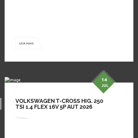
tomar um café com a gente, conhecer nossos modelos, fazer
um test-drive e aproveitar as condições ÚNICAS e especiais,
que você só encontra na Dimon Automóveis! ( Na Troca
Consultar Valores) Publicado pelo Autos 360, o […]
LEIA MAIS
14
JUL
VOLKSWAGEN T-CROSS HIG. 250
TSI 1.4 FLEX 16V 5P AUT 2026
Em busca de preço bom, conforto, segurança e procedência?
A Dimon Automóveis tem o carro perfeito para você! Venha