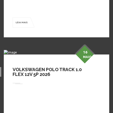
que você só encontra na Dimon Automóveis! ( Na Troca
Consultar Valores) Publicado pelo Autos 360, o […]
LEIA MAIS
16
MAIO
VOLKSWAGEN POLO TRACK 1.0
FLEX 12V 5P 2026
Em busca de preço bom, conforto, segurança e procedência?
A Dimon Automóveis tem o carro perfeito para você! Venha
tomar um café com a gente, conhecer nossos modelos, fazer
um test-drive e aproveitar as condições ÚNICAS e especiais,
que você só encontra na Dimon Automóveis! ( Na Troca