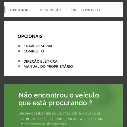
OPCIONAIS
DESCRIÇÃO
FALE CONOSCO
OPCIONAIS
CHAVE RESERVA
COMPLETO
DIREÇÃO ELÉTRICA
MANUAL DO PROPRIETÁRIO
Não encontrou o veículo
que está procurando ?
Deixe-nos saber um pouco mais sobre o que você
procura, mande uma mensagem por whatsapp para
um de nossos colaboradores